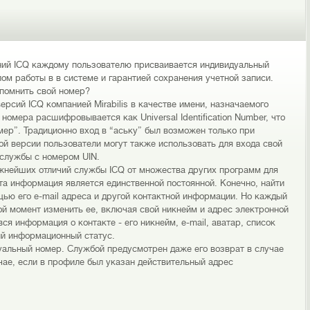
ний ICQ каждому пользователю присваивается индивидуальный
лом работы в в системе и гарантией сохранения учетной записи.
 помнить свой номер?
рсий ICQ компанией Mirabilis в качестве имени, назначаемого
номера расшифровывается как Universal Identification Number, что
ер”. Традиционно вход в “аську” был возможен только при
ой версии пользователи могут также использовать для входа свой
 службы с номером UIN.
жнейших отличий службы ICQ от множества других программ для
та информация является единственной постоянной. Конечно, найти
ью его e-mail адреса и другой контактной информации. Но каждый
ой момент изменить ее, включая свой никнейм и адрес электронной
вся информация о контакте - его никнейм, e-mail, аватар, список
ый информационный статус.
уальный номер. Службой предусмотрен даже его возврат в случае
чае, если в профиле был указан действительный адрес