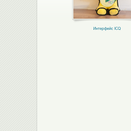
к зарегистрироваться в ICQ?
Интерфейс ICQ