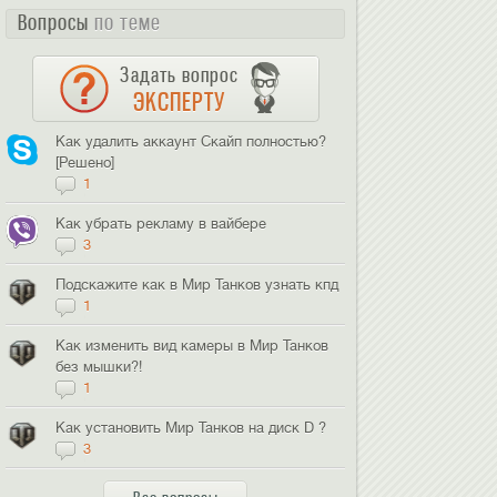
Вопросы
по теме
Задать вопрос
ЭКСПЕРТУ
Как удалить аккаунт Скайп полностью?
[Решено]
1
Как убрать рекламу в вайбере
3
Подскажите как в Мир Танков узнать кпд
1
Как изменить вид камеры в Мир Танков
без мышки?!
1
Как установить Мир Танков на диск D ?
3