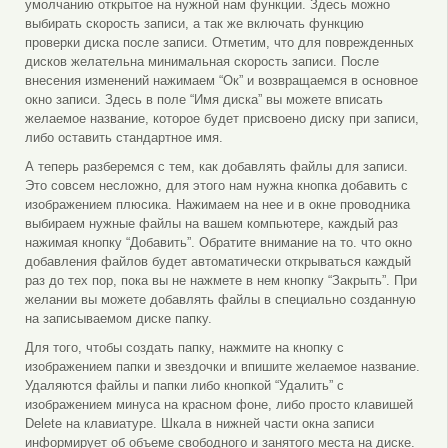
умолчанию открытое на нужной нам функции. Здесь можно
выбирать скорость записи, а так же включать функцию
проверки диска после записи. Отметим, что для поврежденных
дисков желательна минимальная скорость записи. После
внесения изменений нажимаем “Ок” и возвращаемся в основное
окно записи. Здесь в поле “Имя диска” вы можете вписать
желаемое название, которое будет присвоено диску при записи,
либо оставить стандартное имя.
А теперь разберемся с тем, как добавлять файлы для записи.
Это совсем несложно, для этого нам нужна кнопка добавить с
изображением плюсика. Нажимаем на нее и в окне проводника
выбираем нужные файлы на вашем компьютере, каждый раз
нажимая кнопку “Добавить”. Обратите внимание на то. что окно
добавления файлов будет автоматически открываться каждый
раз до тех пор, пока вы не нажмете в нем кнопку “Закрыть”. При
желании вы можете добавлять файлы в специально созданную
на записываемом диске папку.
Для того, чтобы создать папку, нажмите на кнопку с
изображением папки и звездочки и впишите желаемое название.
Удаляются файлы и папки либо кнопкой “Удалить” с
изображением минуса на красном фоне, либо просто клавишей
Delete на клавиатуре. Шкала в нижней части окна записи
информирует об объеме свободного и занятого места на диске.