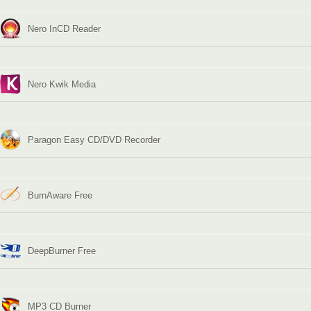
Nero InCD Reader
Nero Kwik Media
Paragon Easy CD/DVD Recorder
BurnAware Free
DeepBurner Free
MP3 CD Burner