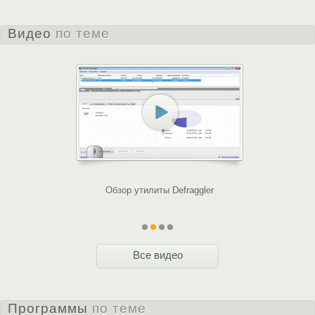
Видео
по теме
ilities
Обзор утилиты Defraggler
Обзор у
Все видео
Программы
по теме