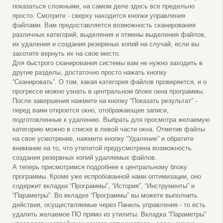
показаться сложными, на самом деле здесь все предельно
просто. Смотрите - сверху находится кнопки управления
файлами. Вам предоставляется возможность сканирования
различных категорий, выделения и отмены выделения файлов,
их удаления и создания резервных копий на случай, если вы
захотите вернуть их на свое место.
Для быстрого сканирования системы вам не нужно заходить в
другие разделы, достаточно просто нажать кнопку
“Сканировать”. О том, какая категория файлов проверяется, и о
прогрессе можно узнать в центральном блоке окна программы.
После завершения нажмите на кнопку “Показать результат” -
перед вами откроется окно, отображающее записи,
подготовленные к удалению. Выбрать для просмотра желаемую
категорию можно в списке в левой части окна. Отметив файлы
на свое усмотрение, нажмите кнопку “Удаление” и обратите
внимание на то, что утилитой предусмотрена возможность
создания резервных копий удаляемых файлов.
А теперь присмотримся подробнее к центральному блоку
программы. Кроме уже испробованной нами оптимизации, оно
содержит вкладки “Программы”, “История”, “Инструменты” и
“Параметры”. Во вкладке “Программы” вы можете выполнить
действия, осуществляемые через Панель управления - то есть
удалить желаемое ПО прямо из утилиты. Вкладка “Параметры”