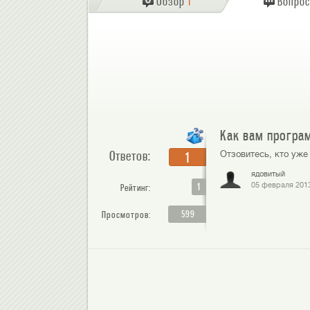
Обзор
1
Вопро
Как вам программ
Ответов:
Отзовитесь, кто уже
1
ядовитый
1
05 февраля 201
Рейтинг:
599
Просмотров: