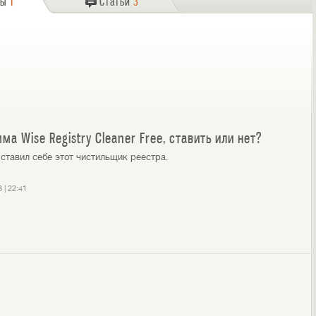
сы
1
Статьи
3
а Wise Registry Cleaner Free, ставить или нет?
 ставил себе этот чистильщик реестра.
3
|
22:41