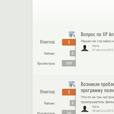
Вопрос по XP An
Ответов:
Нашел ее случайно н
1
Гость
07 августа 2013
0
Рейтинг:
1399
Просмотров:
Возникли пробле
программу полн
Ответов:
1
Что-то не так настро
проигрыватель фильм
0
Рейтинг:
Гость
08 августа 2013
261
Просмотров: