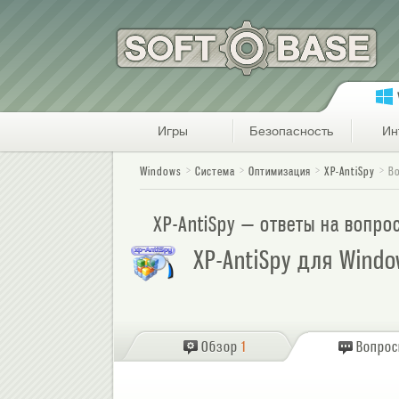
Игры
Безопасность
Ин
Windows
Система
Оптимизация
XP-AntiSpy
В
XP-AntiSpy — ответы на вопро
XP-AntiSpy для Windo
Обзор
1
Вопро