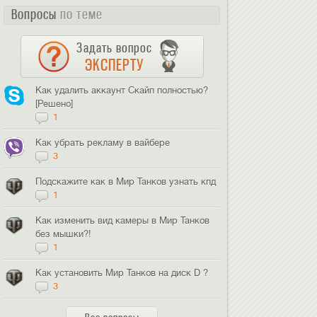
Вопросы
по теме
Задать вопрос
ЭКСПЕРТУ
Как удалить аккаунт Скайп полностью?
[Решено]
1
Как убрать рекламу в вайбере
3
Подскажите как в Мир Танков узнать кпд
1
Как изменить вид камеры в Мир Танков
без мышки?!
1
Как установить Мир Танков на диск D ?
3