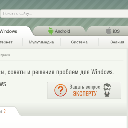
Поиск
Windows
Android
iOS
тернет
Мультимедиа
Система
Знания
опросы
сы, советы и решения проблем для Windows.
ws
Задать вопрос
ЭКСПЕРТУ
сы
2