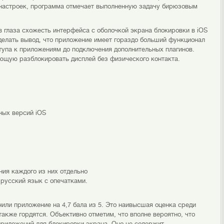
 настроек, программа отмечает выполненную задачу бирюзовым
 глаза схожесть интерфейса с оболочкой экрана блокировки в iOS
делать вывод, что приложение имеет гораздо больший функционал
ступа к приложениям до подключения дополнительных плагинов.
ющую разблокировать дисплей без физического контакта.
ных версий iOS
ния каждого из них отдельно
 русский язык с опечатками.
или приложение на 4,7 бала из 5. Это наивысшая оценка среди
акже гордятся. Объективно отметим, что вполне вероятно, что
 приложений для блокировки экрана. Оно не содержит