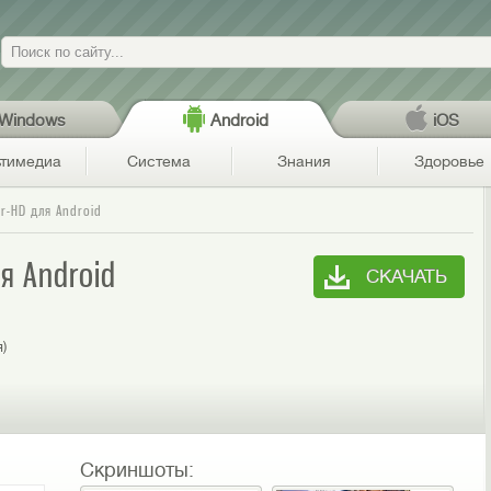
Поиск
Windows
Android
iOS
тимедиа
Система
Знания
Здоровье
er-HD для Android
ля Android
СКАЧАТЬ
я)
Скриншоты: