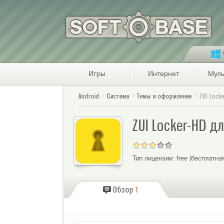
Игры
Интернет
Муль
Android
Система
Темы и оформление
ZUI Lock
ZUI Locker-HD д
Тип лицензии:
free (бесплатна
Обзор
1