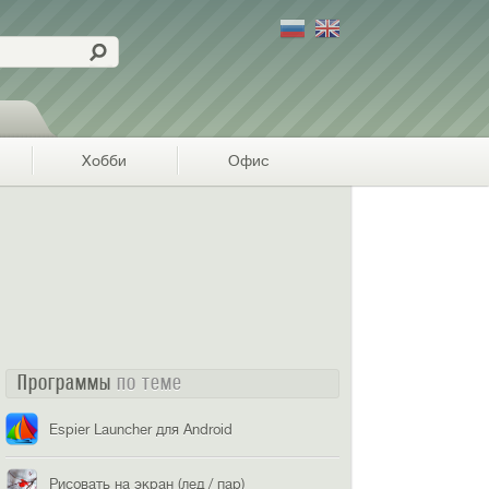
Хобби
Офис
Программы
по теме
Espier Launcher для Android
Рисовать на экран (лед / пар)