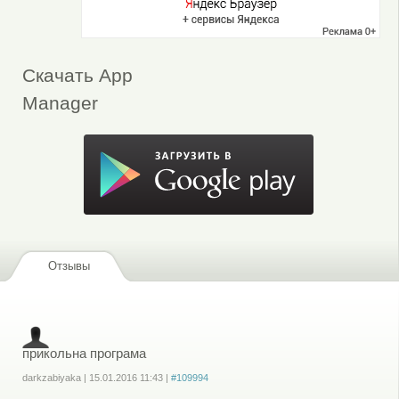
Скачать App
Manager
Отзывы
прикольна програма
darkzabiyaka
|
15.01.2016
11:43
|
#109994
Войдите