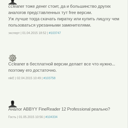
ccleaner тоже денег стоит, да и большинство других
аналогов представленных тут free версии.
Уж лучше тогда скачать пиратку или купить лицуху чем
пользоваться урезанными заменителями.
эксперт
|
01.04.2015
18:52
|
#103747
Войдите
или
зарегистрируйтесь
, чтобы отправлять комментарии
Ccleaner в бесплатной версии делает все что нужно...
поэтому его достаточно.
nikE
|
02.04.2015
10:49
|
#103758
Войдите
или
зарегистрируйтесь
, чтобы отправлять комментарии
Аналог ABBYY FineReader 12 Professional реально?
Гость
|
01.05.2015
10:56
|
#104334
Войдите
или