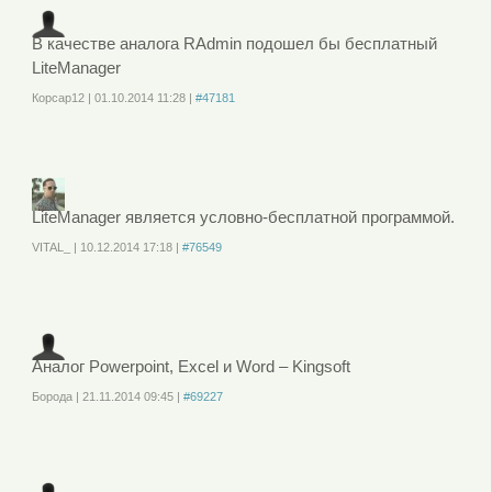
В качестве аналога RAdmin подошел бы бесплатный
LiteManager
Корсар12
|
01.10.2014
11:28
|
#47181
Войдите
или
зарегистрируйтесь
, чтобы отправлять комментарии
LiteManager является условно-бесплатной программой.
VITAL_
|
10.12.2014
17:18
|
#76549
Войдите
или
зарегистрируйтесь
, чтобы отправлять комментарии
Аналог Powerpoint, Excel и Word – Kingsoft
Борода
|
21.11.2014
09:45
|
#69227
Войдите
или
зарегистрируйтесь
, чтобы отправлять комментарии