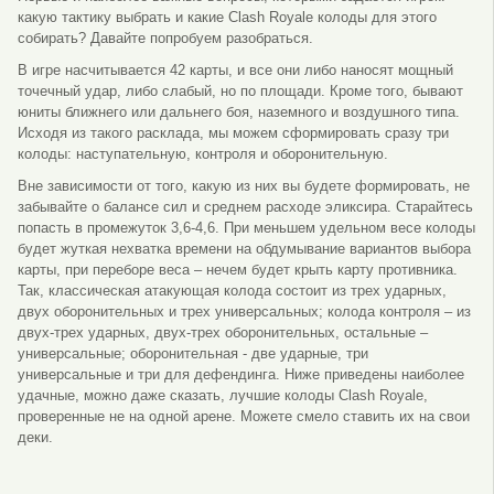
какую тактику выбрать и какие Clash Royale колоды для этого
собирать? Давайте попробуем разобраться.
В игре насчитывается 42 карты, и все они либо наносят мощный
точечный удар, либо слабый, но по площади. Кроме того, бывают
юниты ближнего или дальнего боя, наземного и воздушного типа.
Исходя из такого расклада, мы можем сформировать сразу три
колоды: наступательную, контроля и оборонительную.
Вне зависимости от того, какую из них вы будете формировать, не
забывайте о балансе сил и среднем расходе эликсира. Старайтесь
попасть в промежуток 3,6-4,6. При меньшем удельном весе колоды
будет жуткая нехватка времени на обдумывание вариантов выбора
карты, при переборе веса – нечем будет крыть карту противника.
Так, классическая атакующая колода состоит из трех ударных,
двух оборонительных и трех универсальных; колода контроля – из
двух-трех ударных, двух-трех оборонительных, остальные –
универсальные; оборонительная - две ударные, три
универсальные и три для дефендинга. Ниже приведены наиболее
удачные, можно даже сказать, лучшие колоды Clash Royale,
проверенные не на одной арене. Можете смело ставить их на свои
деки.