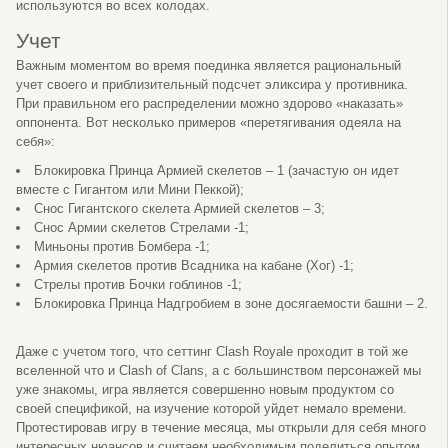
используются во всех колодах.
Учет
Важным моментом во время поединка является рациональный
учет своего и приблизительный подсчет эликсира у противника.
При правильном его распределении можно здорово «наказать»
оппонента. Вот несколько примеров «перетягивания одеяла на
себя»:
Блокировка Принца Армией скелетов – 1 (зачастую он идет
вместе с Гигантом или Мини Пеккой);
Снос Гигантского скелета Армией скелетов – 3;
Снос Армии скелетов Стрелами -1;
Миньоны против Бомбера -1;
Армия скелетов против Всадника на кабане (Хог) -1;
Стрелы против Бочки гоблинов -1;
Блокировка Принца Надгробием в зоне досягаемости башни – 2.
Даже с учетом того, что сеттинг Clash Royale проходит в той же
вселенной что и Clash of Clans, а с большинством персонажей мы
уже знакомы, игра является совершенно новым продуктом со
своей спецификой, на изучение которой уйдет немало времени.
Протестировав игру в течение месяца, мы открыли для себя много
интересных нюансов и считаем необходимым поделиться опытом.