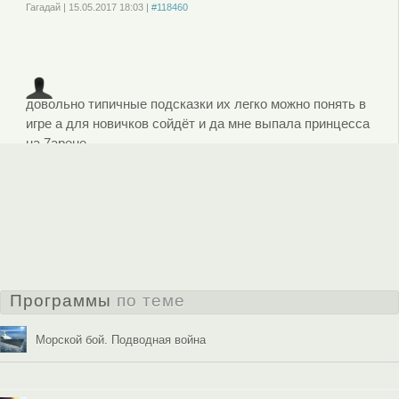
Гагадай
|
15.05.2017
18:03
|
#118460
Войдите
или
зарегистрируйтесь
, чтобы отправлять комментарии
довольно типичные подсказки их легко можно понять в
игре а для новичков сойдёт и да мне выпала принцесса
на 7арене
8 арена
|
17.11.2017
23:46
|
#120498
Войдите
или
зарегистрируйтесь
, чтобы отправлять комментарии
Комментировать
Программы
по теме
Морской бой. Подводная война