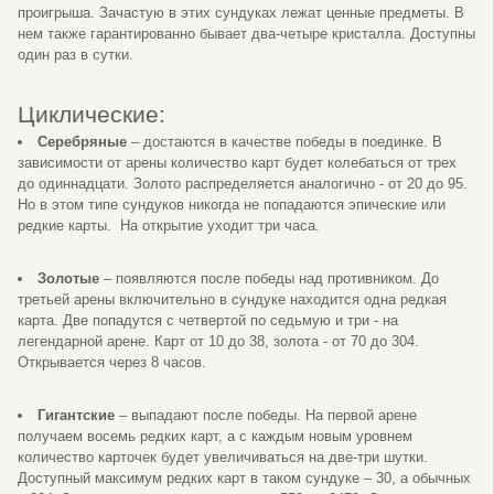
проигрыша. Зачастую в этих сундуках лежат ценные предметы. В
нем также гарантированно бывает два-четыре кристалла. Доступны
один раз в сутки.
Циклические:
Серебряные
– достаются в качестве победы в поединке. В
зависимости от арены количество карт будет колебаться от трех
до одиннадцати. Золото распределяется аналогично - от 20 до 95.
Но в этом типе сундуков никогда не попадаются эпические или
редкие карты. На открытие уходит три часа.
Золотые
– появляются после победы над противником. До
третьей арены включительно в сундуке находится одна редкая
карта. Две попадутся с четвертой по седьмую и три - на
легендарной арене. Карт от 10 до 38, золота - от 70 до 304.
Открывается через 8 часов.
Гигантские
– выпадают после победы. На первой арене
получаем восемь редких карт, а с каждым новым уровнем
количество карточек будет увеличиваться на две-три шутки.
Доступный максимум редких карт в таком сундуке – 30, а обычных