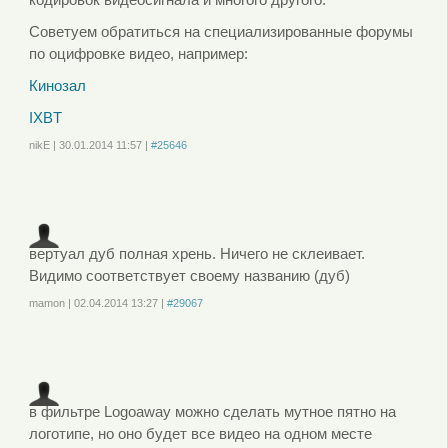
Советуем обратиться на специализированные форумы
по оцифровке видео, например:
Кинозал
IXBT
nikE
|
30.01.2014
11:57
|
#25646
Войдите
или
зарегистрируйтесь
, чтобы отправлять комментарии
вертуал дуб полная хрень. Ничего не склеивает.
Видимо соответствует своему названию (дуб)
mamon
|
02.04.2014
13:27
|
#29067
Войдите
или
зарегистрируйтесь
, чтобы отправлять комментарии
в фильтре Logoaway можно сделать мутное пятно на
логотипе, но оно будет все видео на одном месте