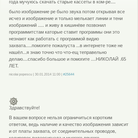
года мучуюсь скачать старые кассеты в ком-ре....
было изображение ре было звука потом открывая все
исчез и изображение и только мелькает линии и тени
изображений ..... и живу в кишинёве позвонил
программитстам каторые ставит программы они это
незнают как работать с программой видио
захвата.....помогите пожалуста ...в интернете тоже не
нашёл...я знаю точно что что-ещ теправельно
делаю....спасибо большое и помогите ....НИКОЛАЙ .65
ЛЕТ.
nicolai popescu
|
30.01.2014
11:00
|
#25644
Войдите
или
зарегистрируйтесь
, чтобы отправлять комментарии
Здравствуйте!
В вашем вопросе нельзя ограничиться коротким
ответом, ведь наличие и качество изображения зависит
и от платы захвата, от соединительных проводов,
кодировок видеосигнала и многого другого.