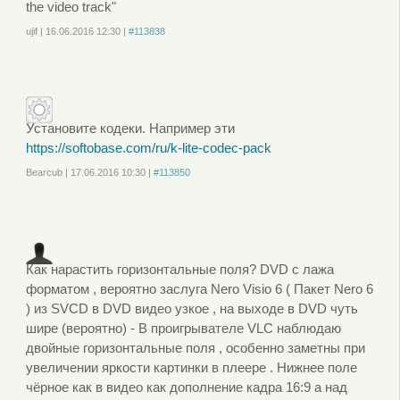
the video track"
ujif
|
16.06.2016
12:30
|
#113838
Войдите
или
зарегистрируйтесь
, чтобы отправлять комментарии
Установите кодеки. Например эти
https://softobase.com/ru/k-lite-codec-pack
Bearcub
|
17.06.2016
10:30
|
#113850
Войдите
или
зарегистрируйтесь
, чтобы отправлять комментарии
Как нарастить горизонтальные поля? DVD с лажа
форматом , вероятно заслуга Nero Visio 6 ( Пакет Nero 6
) из SVCD в DVD видео узкое , на выходе в DVD чуть
шире (вероятно) - В проигрывателе VLC наблюдаю
двойные горизонтальные поля , особенно заметны при
увеличении яркости картинки в плеере . Нижнее поле
чёрное как в видео как дополнение кадра 16:9 а над