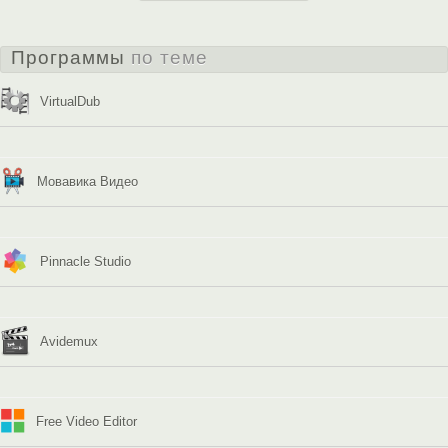
Программы
по теме
VirtualDub
Мовавика Видео
Pinnacle Studio
Avidemux
Free Video Editor