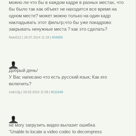
можно ли что бы в каждом кадре в разных местах, что
бы было так как объект не находится все время на
одном месте? может можно только на один кадр
накладывать этот фильтр,что бы уже покадрово
закрывать ненужные места ? как это сделать?
Nekt012
|
26.07.2014
11:18
|
#34906
Войдите
или
зарегистрируйтесь
, чтобы отправлять комментарии
Добрый день/
У Вас написано что есть русский язык; Как его
включить?
snik13g
|
18.03.2016
11:58
|
#111646
Войдите
или
зарегистрируйтесь
, чтобы отправлять комментарии
не могу загрузить видео вылазит ошибка
"Unable to locate a video codec to decompress