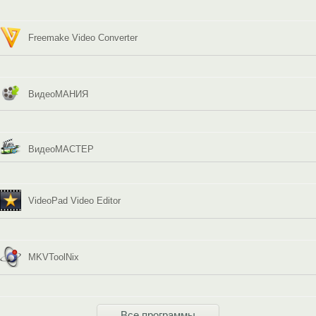
Freemake Video Converter
ВидеоМАНИЯ
ВидеоМАСТЕР
VideoPad Video Editor
MKVToolNix
Все программы