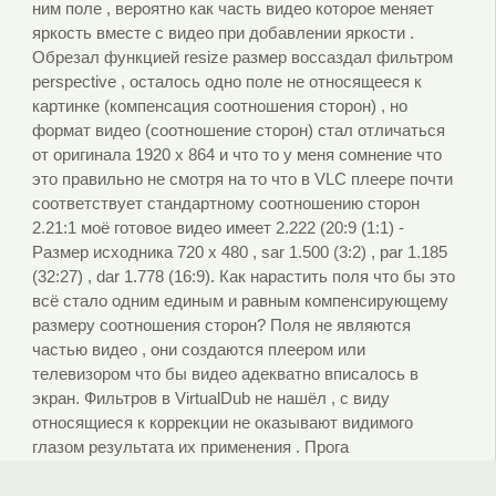
ним поле , вероятно как часть видео которое меняет
яркость вместе с видео при добавлении яркости .
Обрезал функцией resize размер воссаздал фильтром
perspective , осталось одно поле не относящееся к
картинке (компенсация соотношения сторон) , но
формат видео (соотношение сторон) стал отличаться
от оригинала 1920 х 864 и что то у меня сомнение что
это правильно не смотря на то что в VLC плеере почти
соответствует стандартному соотношению сторон
2.21:1 моё готовое видео имеет 2.222 (20:9 (1:1) -
Размер исходника 720 х 480 , sar 1.500 (3:2) , par 1.185
(32:27) , dar 1.778 (16:9). Как нарастить поля что бы это
всё стало одним единым и равным компенсирующему
размеру соотношения сторон? Поля не являются
частью видео , они создаются плеером или
телевизором что бы видео адекватно вписалось в
экран. Фильтров в VirtualDub не нашёл , с виду
относящиеся к коррекции не оказывают видимого
глазом результата их применения . Прога
англоязычная.
michael-73
|
26.04.2019
11:08
|
#125364