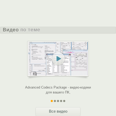
Войдите
или
зарегистрируйтесь
, чтобы отправлять комментарии
Комментировать
Видео
по теме
Advanced Codecs Package - видео-кодеки
Как
для вашего ПК,
Все видео