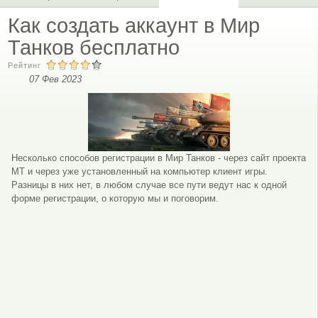
Как создать аккаунт в Мир
Танков бесплатно
Рейтинг
07 Фев 2023
Несколько способов регистрации в Мир Танков - через сайт проекта
МТ и через уже установленный на компьютер клиент игры.
Разницы в них нет, в любом случае все пути ведут нас к одной
форме регистрации, о которую мы и поговорим.