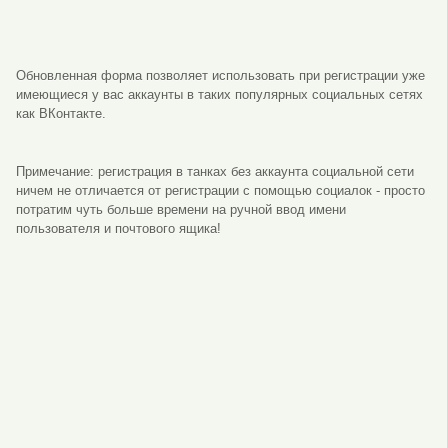
Обновленная форма позволяет использовать при регистрации уже
имеющиеся у вас аккаунты в таких популярных социальных сетях
как ВКонтакте.
Примечание: регистрация в танках без аккаунта социальной сети
ничем не отличается от регистрации с помощью социалок - просто
потратим чуть больше времени на ручной ввод имени
пользователя и почтового ящика!