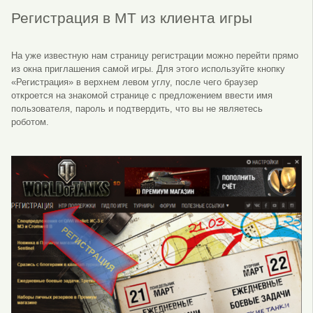
Регистрация в МТ из клиента игры
На уже известную нам страницу регистрации можно перейти прямо
из окна приглашения самой игры. Для этого используйте кнопку
«Регистрация» в верхнем левом углу, после чего браузер
откроется на знакомой странице с предложением ввести имя
пользователя, пароль и подтвердить, что вы не являетесь
роботом.