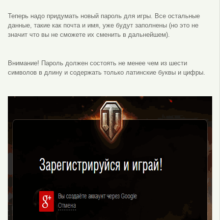
Теперь надо придумать новый пароль для игры. Все остальные
данные, такие как почта и имя, уже будут заполнены (но это не
значит что вы не сможете их сменить в дальнейшем).
Внимание! Пароль должен состоять не менее чем из шести
символов в длину и содержать только латинские буквы и цифры.