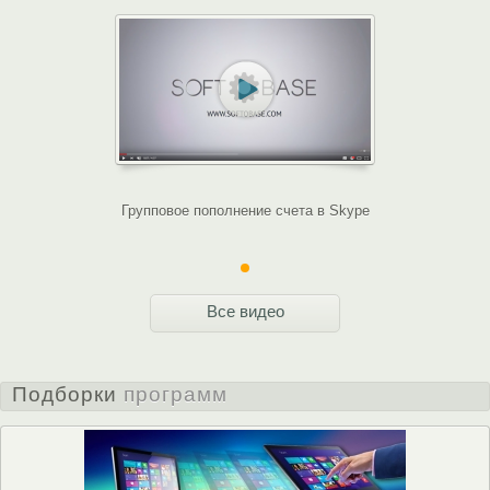
Групповое пополнение счета в Skype
Все видео
Подборки
программ