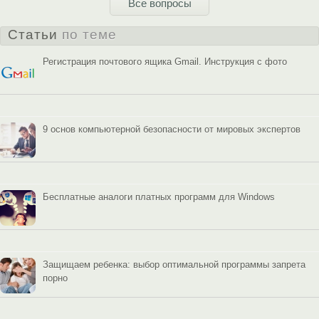
Все вопросы
Статьи
по теме
Регистрация почтового ящика Gmail. Инструкция с фото
9 основ компьютерной безопасности от мировых экспертов
Бесплатные аналоги платных программ для Windows
Защищаем ребенка: выбор оптимальной программы запрета
порно