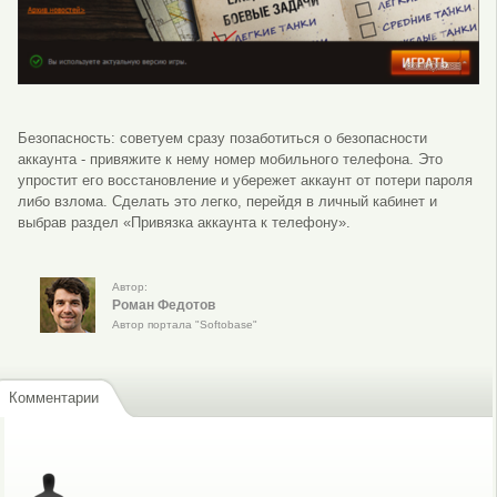
Безопасность: советуем сразу позаботиться о безопасности
аккаунта - привяжите к нему номер мобильного телефона. Это
упростит его восстановление и убережет аккаунт от потери пароля
либо взлома. Сделать это легко, перейдя в личный кабинет и
выбрав раздел «Привязка аккаунта к телефону».
Автор:
Роман Федотов
Автор портала "Softobase"
Комментарии