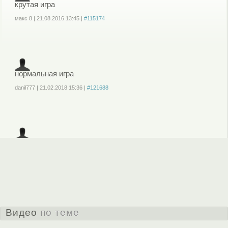
крутая игра
макс 8
|
21.08.2016
13:45
|
#115174
Войдите
или
зарегистрируйтесь
, чтобы отправлять комментарии
нормальная игра
danil777
|
21.02.2018
15:36
|
#121688
Войдите
или
зарегистрируйтесь
, чтобы отправлять комментарии
Крутая игра
Kaha
|
06.09.2019
13:44
|
#126480
Войдите
или
зарегистрируйтесь
, чтобы отправлять комментарии
Комментировать
Видео
по теме