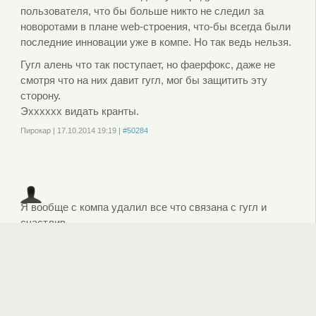
пользователя, что бы больше никто не следил за
новоротами в плане web-строения, что-бы всегда были
последние инновации уже в компе. Но так ведь нельзя.
Гугл алень что так поступает, но фаерфокс, даже не
смотря что на них давит гугл, мог бы защитить эту
сторону.
Эхххххх видать кранты.
Пирокар
|
17.10.2014
19:19
|
#50284
Войдите
или
зарегистрируйтесь
, чтобы отправлять комментарии
Я вообще с компа удалил все что связана с гугл и
счастлив
дедуля 23456
|
17.10.2015
11:23
|
#108180
Войдите
или
зарегистрируйтесь
, чтобы отправлять комментарии
Комментировать