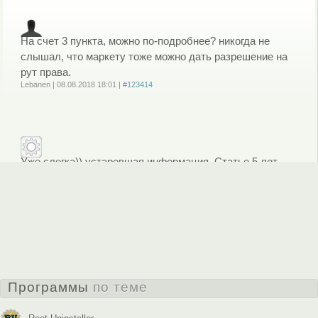
На счет 3 пункта, можно по-подробнее? никогда не
слышал, что маркету тоже можно дать разрешение на
рут права.
Lebanen
|
08.08.2018
18:01
|
#123414
Войдите
или
зарегистрируйтесь
, чтобы отправлять комментарии
Уже слегка)) устаревшая информация. Статье 5 лет.
Bearcub
|
08.08.2018
21:04
|
#123420
Войдите
или
зарегистрируйтесь
, чтобы отправлять комментарии
Комментировать
Программы
по теме