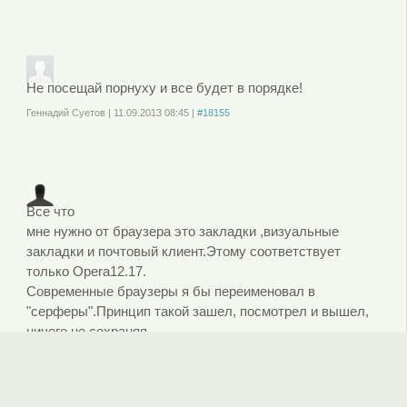
Войдите
или
зарегистрируйтесь
, чтобы отправлять комментарии
Не посещай порнуху и все будет в порядке!
Геннадий Суетов
|
11.09.2013
08:45
|
#18155
Войдите
или
зарегистрируйтесь
, чтобы отправлять комментарии
Все что
мне нужно от браузера это закладки ,визуальные
закладки и почтовый клиент.Этому соответствует
только Opera12.17.
Современные браузеры я бы переименовал в
"серферы".Принцип такой зашел, посмотрел и вышел,
ничего не сохраняя.
PilgrimAS
|
27.12.2015
18:24
|
#109584
Войдите
или
зарегистрируйтесь