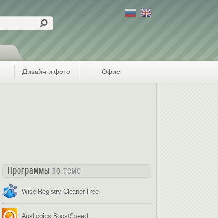
Дизайн и фото
Офис
Программы
по теме
Wise Registry Cleaner Free
AusLogics BoostSpeed