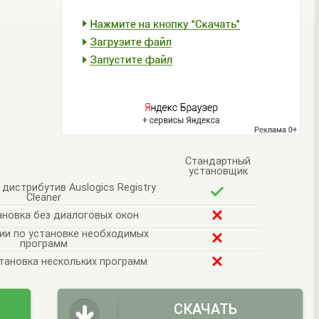
Стандартный
установщик
дистрибутив Auslogics Registry
Cleaner
ановка без диалоговых окон
ии по установке необходимых
программ
тановка нескольких программ
СКАЧАТЬ