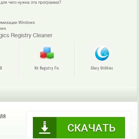
— для чего нужна эта программа?
тимизации Windows
ows
cs Registry Cleaner
RO
Vit Registry Fix
Glary Utilities
для