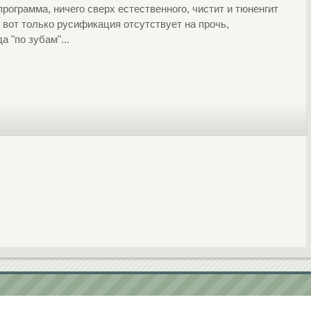
 программа, ничего сверх естественного, чистит и тюненгит
 вот только русификация отсутствует на прочь,
 "по зубам"...