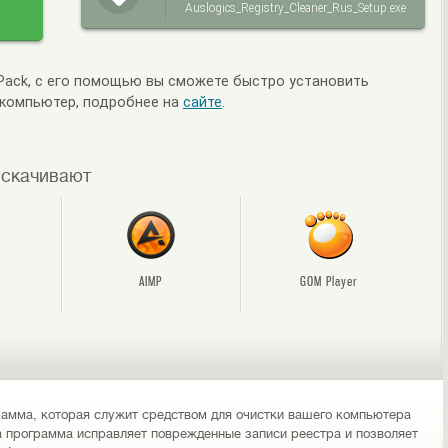
Auslogics_Registry_Cleaner_Rus_Setup.exe
lPack, с его помощью вы сможете быстро установить
 компьютер, подробнее на
сайте
.
е скачивают
AIMP
GOM Player
рамма, которая служит средством для очистки вашего компьютера
а программа исправляет поврежденные записи реестра и позволяет