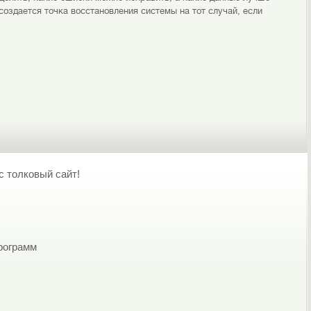
создается точка восстановления системы на тот случай, если
с толковый сайт!
рограмм