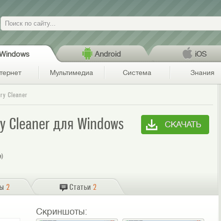
Поиск
Windows
Android
iOS
тернет
Мультимедиа
Система
Знания
try Cleaner
try Cleaner для Windows
СКАЧАТЬ
я)
сы
2
Статьи
2
Скриншоты: