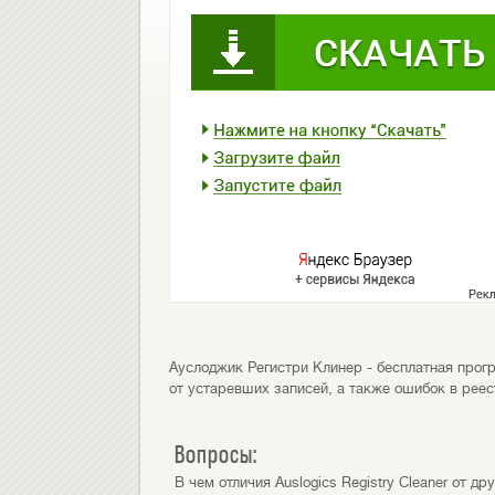
Ауслоджик Регистри Клинер - бесплатная прог
от устаревших записей, а также ошибок в рее
Вопросы:
В чем отличия Auslogics Registry Cleaner от др