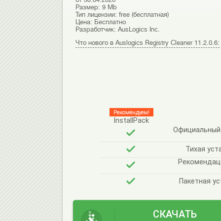
Размер:
9 Mb
Тип лицензии:
free (бесплатная)
Цена:
Бесплатно
Разработчик:
AusLogics Inc.
Что нового в Auslogics Registry Cleaner 11.2.0.6:
Рекомендуем!
InstallPack
Официальный 
Тихая уст
Рекомендац
Пакетная ус
СКАЧАТЬ