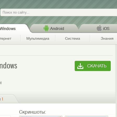
Поиск
Windows
Android
iOS
тернет
Мультимедиа
Система
Знания
indows
СКАЧАТЬ
я)
и
1
Скриншоты: