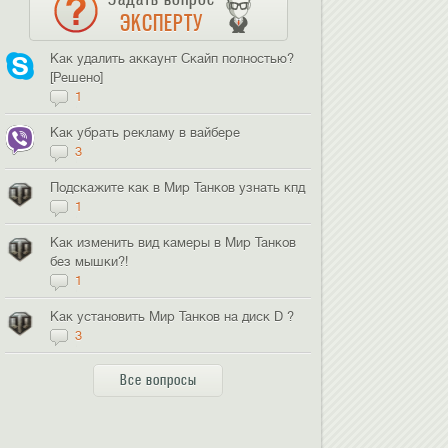
ЭКСПЕРТУ
Как удалить аккаунт Скайп полностью?
[Решено]
1
Как убрать рекламу в вайбере
3
Подскажите как в Мир Танков узнать кпд
1
Как изменить вид камеры в Мир Танков
без мышки?!
1
Как установить Мир Танков на диск D ?
3
Все вопросы