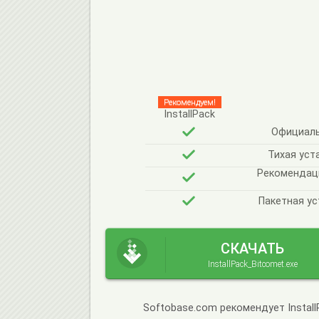
Рекомендуем!
InstallPack
Официаль
Тихая уст
Рекомендац
Пакетная ус
СКАЧАТЬ
InstallPack_Bitcomet.exe
Softobase.com рекомендует Instal