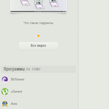
Что такое торренты
Все видео
Программы
по теме
BitTorrent
uTorrent
Ares