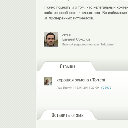
Нужно помнить и о том, что нелегальный конт
работоспособность компьютера. Во избежание 
из проверенных источников.
Автор:
Евгений Соколов
Главный редактор портала "Softobase"
Отзывы
хорошая замена uTorrent
Alex Shaykin
|
15.01.2014
20:09
|
#25032
Войдите
или
зарегистрируйтесь
, чтобы отправлять комментарии
Оставить отзыв