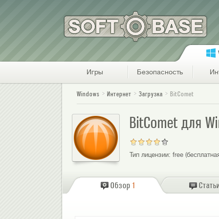
Игры
Безопасность
Ин
Windows
Интернет
Загрузка
BitComet
BitComet для W
Тип лицензии:
free (бесплатна
Обзор
1
Стать