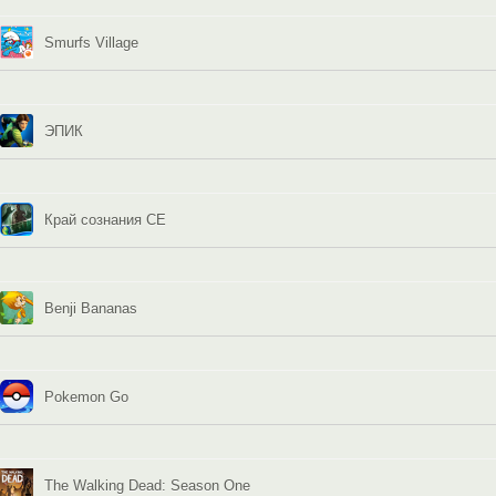
Smurfs Village
ЭПИК
Край сознания CE
Benji Bananas
Pokemon Go
The Walking Dead: Season One