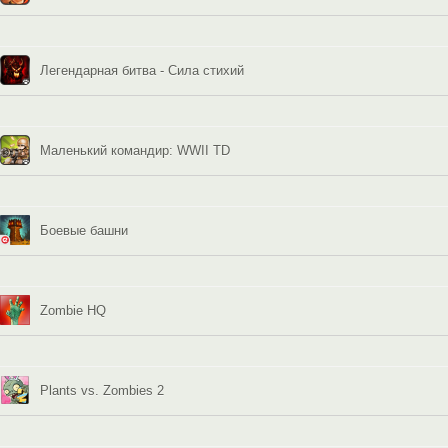
Легендарная битва - Сила стихий
Маленький командир: WWII TD
Боевые башни
Zombie HQ
Plants vs. Zombies 2