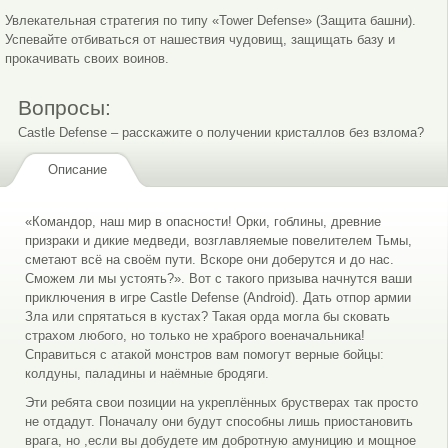
Увлекательная стратегия по типу «Tower Defense» (Защита башни).
Успевайте отбиваться от нашествия чудовищ, защищать базу и
прокачивать своих воинов.
Вопросы:
Castle Defense – расскажите о получении кристаллов без взлома?
Пауза
Описание
«Командор, наш мир в опасности! Орки, гоблины, древние
призраки и дикие медведи, возглавляемые повелителем Тьмы,
сметают всё на своём пути. Вскоре они доберутся и до нас.
Сможем ли мы устоять?». Вот с такого призыва начнутся ваши
приключения в игре Castle Defense (Android). Дать отпор армии
Зла или спрятаться в кустах? Такая орда могла бы сковать
страхом любого, но только не храброго военачальника!
Справиться с атакой монстров вам помогут верные бойцы:
колдуны, паладины и наёмные бродяги.
Эти ребята свои позиции на укреплённых брустверах так просто
не отдадут. Поначалу они будут способны лишь приостановить
врага, но ,если вы добудете им добротную амуницию и мощное