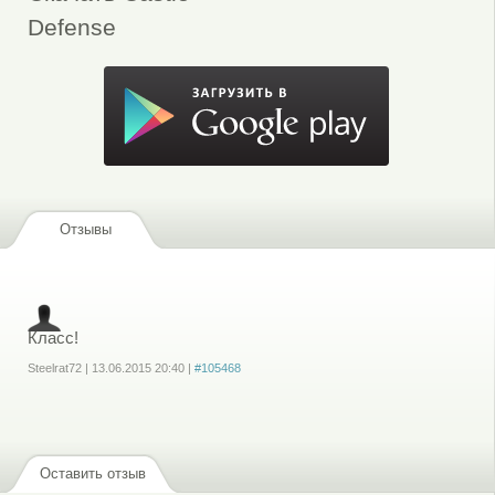
Defense
Отзывы
Класс!
Steelrat72
|
13.06.2015
20:40
|
#105468
Войдите
или
зарегистрируйтесь
, чтобы отправлять комментарии
Оставить отзыв