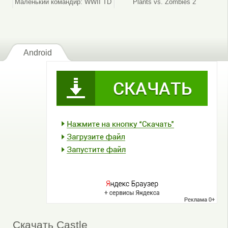
Маленький командир: WWII TD
Plants vs. Zombies 2
Android
Скачать Castle