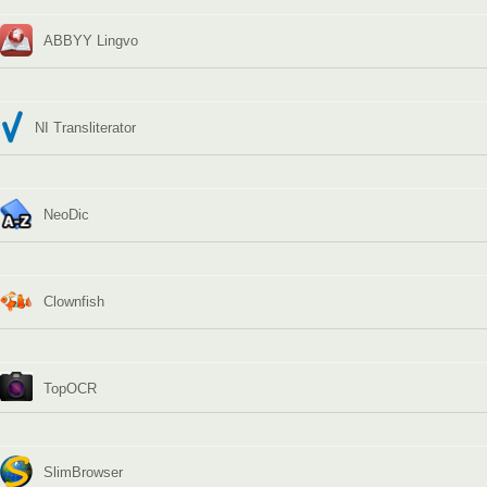
ABBYY Lingvo
NI Transliterator
NeoDic
Clownfish
TopOCR
SlimBrowser