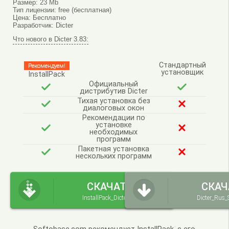
Размер:
23 Mb
Тип лицензии:
free (бесплатная)
Цена:
Бесплатно
Разработчик:
Dicter
Что нового в Dicter 3.83:
Стандартный
Рекомендуем!
установщик
InstallPack
Официальный
дистрибутив Dicter
Тихая установка без
диалоговых окон
Рекомендации по
установке
необходимых
программ
Пакетная установка
нескольких программ
СКАЧАТЬ
СКАЧ
InstallPack_Dicter.exe
Dicter_Rus_