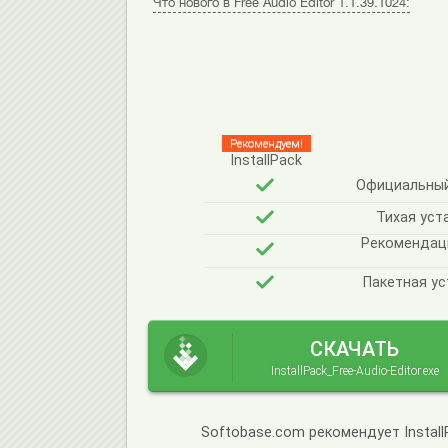
Что нового в Free Audio Editor 1.1.39.1024:
Рекомендуем!
InstallPack
Официальный 
Тихая уст
Рекомендац
Пакетная ус
СКАЧАТЬ
InstallPack_Free-Audio-Editor.exe
Softobase.com рекомендует Instal