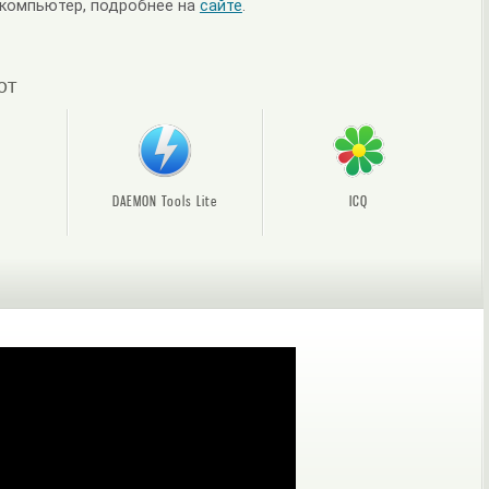
 компьютер, подробнее на
сайте
.
ют
DAEMON Tools Lite
ICQ