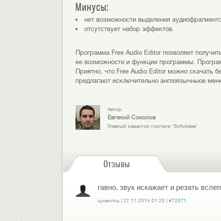
Минусы:
нет возможности выделения аудиофрагменто
отсутствует набор эффектов.
Программа Free Audio Editor позволяет получи
ее возможности и функции программы. Програ
Приятно, что Free Audio Editor можно скачать 
предлагают исключительно англоязычныое мен
Автор:
Евгений Соколов
Главный редактор портала "Softobase"
Отзывы
гавно. звук искажает и резать всле
цукенглш
|
27.11.2014
01:25
|
#72571
Войдите
или