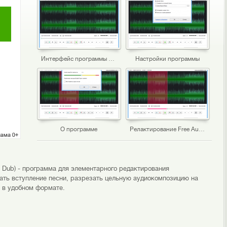
Интерфейс программы Free Audio Editor
Настройки программы
О программе
Релактирование Free Audio Editor
dio Dub) - программа для элементарного редактирования
ть вступление песни, разрезать цельную аудиокомпозицию на
л в удобном формате.