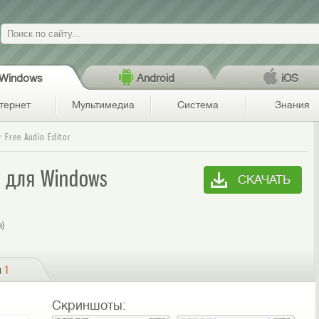
Поиск
Windows
Android
iOS
тернет
Мультимедиа
Система
Знания
Free Audio Editor
or для Windows
СКАЧАТЬ
я)
и
1
Скриншоты: