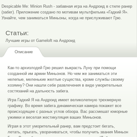
Despicable Me: Minion Rush - забавная игра на Андроид в стиле ранер
(забег). Приложение создано по мотивам мультфильма «Гадкий Я».
Узнайте, чем заниматься Миньоны, когда не прислуживают Грю.
Статьи:
Лучшие игры от Gameloft на Андроид
Интерфейс игры 3
Описание
Как-то архизлодей Грю решил выкрасть Луну при помощи
созданной им армии Миньонов. Но чем же заниматься эти
нелепые, меленькие желтые существа, кроме службы своему
хозяину? Они нашли себе развлечения в виде уморительных
состязаний на дальность забега.
Игра Гадкий Я на Андроид имеет великолепную трехмерную
графику. Во время забега динамическая камера покажет все
происходящее с разных углов обзора. Вас рассмешат юморные
ужимки и веселая жестикуляция ваших Миньонов.
Играя в этот уморительный ранер, вам предстоит бегать,
летать, прыгать, уворачиваться, чтобы получить звания Миньон