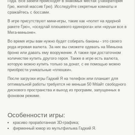
Года. Все забеги происходят в знакомых местах (Лаборатория
Грю, жилой массив Грю). Исследуйте секретные комнаты и
сражайтесь с боссами.
В игре присутствуют мини-игры, такие как «полет на ядерной
ракете Грю», «оседлай плюшевого единорога» или «круши все в
Мега-миньоне».
Во время игры вам нужно будет собирать бананы - это своего
рода игровая валюта. За них вы сможете одевать на Миньона
броню или давать ему вооружение. А также при достаточном
количестве купить другого героя. Также в игре есть валюта,
которую можно купить только за донат, с ее помощью можно
приобрести уникальные «плюшки».
После загрузки игры Гадкий Я на телефон или планшет для
оптимальной работы требуется не меньше 50 Мбайт свободного
дискового пространства и выход из программ, запущенных в
фоновом режиме.
Особенности игры:
красиво проработанная 3D-графика;
фирменный юмор из мультфильма Гадкий Я.