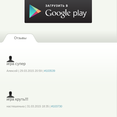
Отзывы
игра супер
Aлексей
|
29.03.2015
20:59
|
#103539
Войдите
или
зарегистрируйтесь
, чтобы отправлять комментарии
игра круть!!!
наcтюшенька
|
31.03.2015
18:35
|
#103730
Войдите
или