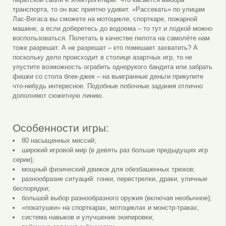
транспорта, то он вас приятно удивит. «Рассекать» по улицам
Лас-Вегаса вы сможете на мотоцикле, спорткаре, пожарной
машине, а если доберетесь до водоема – то тут и лодкой можно
воспользоваться. Полетать в качестве пилота на самолёте нам
тоже разрешат. А не разрешат – кто помешает захватить? А
поскольку дело происходит в столице азартных игр, то не
упустите возможность ограбить однорукого бандита или забрать
фишки со стола блек-джек – на выигранные деньги прикупите
что-нибудь интересное. Подобные побочные задания отлично
дополняют сюжетную линию.
Особенности игры:
80 насыщенных миссий;
широкий игровой мир (в девять раз больше предыдущих игр
серии);
мощный физический движок для обезбашенных трюков;
разнообразие ситуаций: гонки, перестрелки, драки, уличные
беспорядки;
большой выбор разнообразного оружия (включая необычное);
«покатушки» на спорткарах, мотоциклах и монстр-траках;
система навыков и улучшение экипировки;