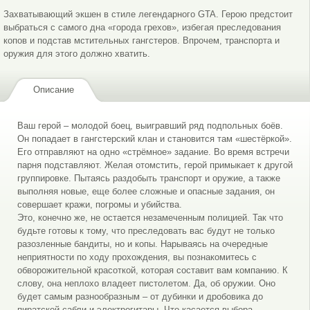
Захватывающий экшен в стиле легендарного GTA. Герою предстоит
выбраться с самого дна «города грехов», избегая преследования
копов и подстав мстительных гангстеров. Впрочем, транспорта и
оружия для этого должно хватить.
Описание
Ваш герой – молодой боец, выигравший ряд подпольных боёв.
Он попадает в гангстерский клан и становится там «шестёркой».
Его отправляют на одно «стрёмное» задание. Во время встречи
парня подставляют. Желая отомстить, герой примыкает к другой
группировке. Пытаясь раздобыть транспорт и оружие, а также
выполняя новые, еще более сложные и опасные задания, он
совершает кражи, погромы и убийства.
Это, конечно же, не остается незамеченным полицией. Так что
будьте готовы к тому, что преследовать вас будут не только
разозленные бандиты, но и копы. Нарываясь на очередные
неприятности по ходу прохождения, вы познакомитесь с
обворожительной красоткой, которая составит вам компанию. К
слову, она неплохо владеет пистолетом. Да, об оружии. Оно
будет самым разнообразным – от дубинки и дробовика до
пиратской сабли и электрогитары. Что касается выбора