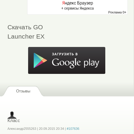
Скачать GO
Launcher EX
Отзывы
Класс
Александр2555263
|
20.09.2015
20:34
|
#107636
Войдите