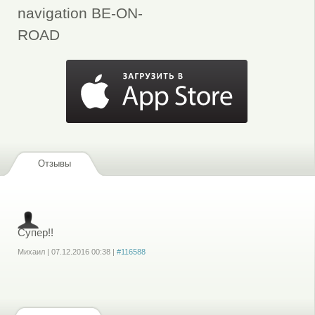
navigation BE-ON-
ROAD
Отзывы
Супер!!
Михаил
|
07.12.2016
00:38
|
#116588
Войдите
или
зарегистрируйтесь
, чтобы отправлять комментарии