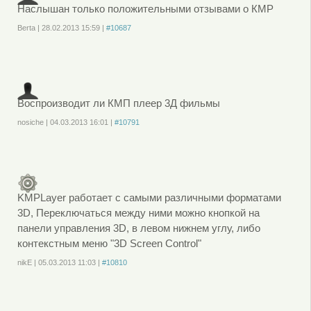
Наслышан только положительными отзывами о КМР
Berta
|
28.02.2013
15:59
|
#10687
Войдите
или
зарегистрируйтесь
, чтобы отправлять комментарии
Воспроизводит ли КМП плеер 3Д фильмы
nosiche
|
04.03.2013
16:01
|
#10791
Войдите
или
зарегистрируйтесь
, чтобы отправлять комментарии
KMPLayer работает с самыми различными форматами
3D, Переключаться между ними можно кнопкой на
панели управления 3D, в левом нижнем углу, либо
контекстным меню "3D Screen Control"
nikE
|
05.03.2013
11:03
|
#10810
Войдите
или
зарегистрируйтесь
, чтобы отправлять комментарии