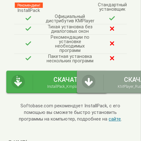
Стандартный
Рекомендуем!
установщик
InstallPack
Официальный
дистрибутив KMPlayer
Тихая установка без
диалоговых окон
Рекомендации по
установке
необходимых
программ
Пакетная установка
нескольких программ
СКАЧАТЬ
СКАЧ
InstallPack_Kmplayer.exe
KMPlayer_Rus
Softobase.com рекомендует InstallPack, с его
помощью вы сможете быстро установить
программы на компьютер, подробнее на
сайте
.