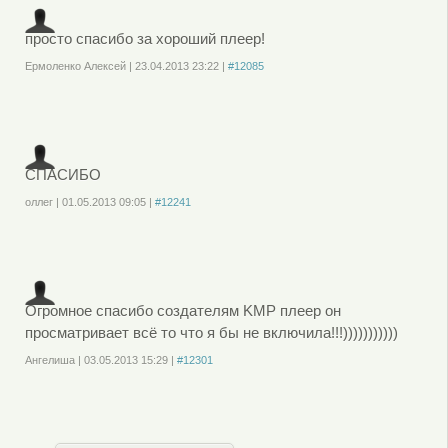
просто спасибо за хороший плеер!
Ермоленко Алексей
|
23.04.2013
23:22
|
#12085
Войдите
или
зарегистрируйтесь
, чтобы отправлять комментарии
СПАСИБО
оллег
|
01.05.2013
09:05
|
#12241
Войдите
или
зарегистрируйтесь
, чтобы отправлять комментарии
Огромное спасибо создателям KMP плеер он
просматривает всё то что я бы не включила!!!)))))))))))
Ангелиша
|
03.05.2013
15:29
|
#12301
Войдите
или
зарегистрируйтесь
, чтобы отправлять комментарии