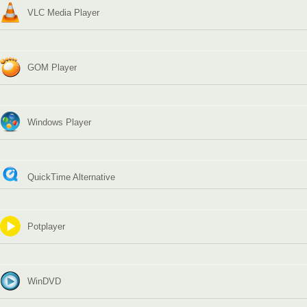
VLC Media Player
GOM Player
Windows Player
QuickTime Alternative
Potplayer
WinDVD