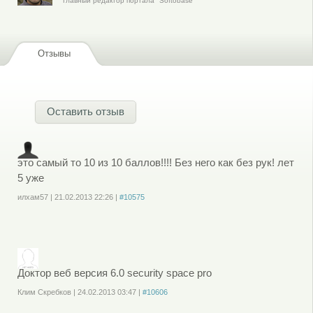
Главный редактор портала "Softobase"
Отзывы
Оставить отзыв
это самый то 10 из 10 баллов!!!! Без него как без рук! лет
5 уже
илхам57
|
21.02.2013
22:26
|
#10575
Войдите
или
зарегистрируйтесь
, чтобы отправлять комментарии
Доктор веб версия 6.0 security space pro
Клим Скребков
|
24.02.2013
03:47
|
#10606
Войдите