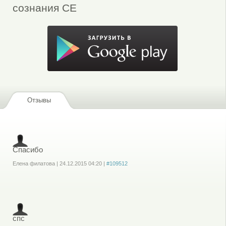
сознания CE
Отзывы
Спасибо
Елена филатова
|
24.12.2015
04:20
|
#109512
Войдите
или
зарегистрируйтесь
, чтобы отправлять комментарии
спс