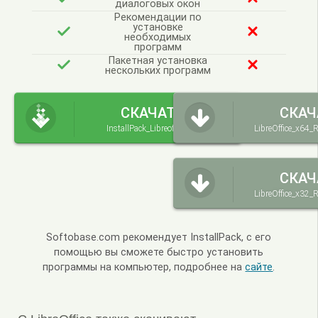
диалоговых окон
Рекомендации по
установке
необходимых
программ
Пакетная установка
нескольких программ
СКАЧАТЬ
СКАЧ
InstallPack_Libreoffice.exe
LibreOffice_x64_
СКАЧ
LibreOffice_x32_
Softobase.com рекомендует InstallPack, с его
помощью вы сможете быстро установить
программы на компьютер, подробнее на
сайте
.