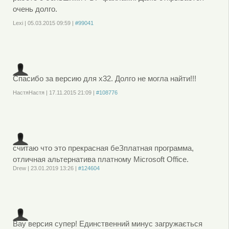
очень долго.
Lexi
|
05.03.2015
09:59
|
#99041
Войдите
или
зарегистрируйтесь
, чтобы отправлять комментарии
Спасибо за версию для х32. Долго не могла найти!!!
НастяНастя
|
17.11.2015
21:09
|
#108776
Войдите
или
зарегистрируйтесь
, чтобы отправлять комментарии
считаю что это прекрасная беЗплатная программа,
отличная альтернатива платному Microsoft Office.
Drew
|
23.01.2019
13:26
|
#124604
Войдите
или
зарегистрируйтесь
, чтобы отправлять комментарии
Вау версия супер! Единственний минус загружається