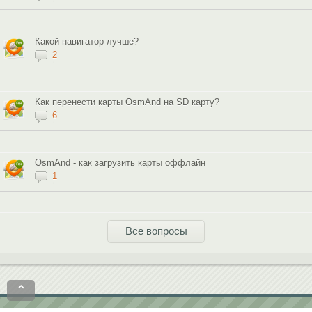
Какой навигатор лучше?
2
Как перенести карты OsmAnd на SD карту?
6
OsmAnd - как загрузить карты оффлайн
1
Все вопросы
⌃