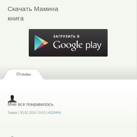
Скачать Мамина
книга
Отзывы
Мне все понравилось
Заира
|
30.01.2016
19:53
|
#110444
Войдите
или
зарегистрируйтесь
, чтобы отправлять комментарии