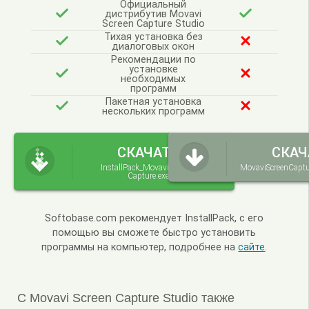
Официальный
дистрибутив Movavi
Screen Capture Studio
Тихая установка без
диалоговых окон
Рекомендации по
установке
необходимых
программ
Пакетная установка
нескольких программ
СКАЧАТЬ
СКАЧ
InstallPack_Movavi-Screen-
MovaviScreenCaptu
Capture.exe
Softobase.com рекомендует InstallPack, с его
помощью вы сможете быстро установить
программы на компьютер, подробнее на
сайте
.
С Movavi Screen Capture Studio также