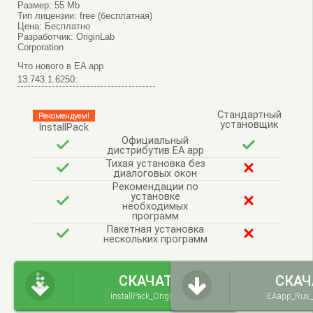
Размер:
55 Mb
Тип лицензии:
free (бесплатная)
Цена:
Бесплатно
Разработчик:
OriginLab
Corporation
Что нового в EA app
13.743.1.6250:
Стандартный
Рекомендуем!
установщик
InstallPack
Официальный
дистрибутив EA app
Тихая установка без
диалоговых окон
Рекомендации по
установке
необходимых
программ
Пакетная установка
нескольких программ
СКАЧАТЬ
СКАЧ
InstallPack_Origin.exe
EAapp_Rus_S