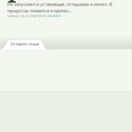
Не запускается установщик, отткрываю и ничего. В
процессах появился и пропал...
Цойчик
|
14.12.2018
09:39
|
#124310
Войдите
или
зарегистрируйтесь
, чтобы отправлять комментарии
Оставить отзыв