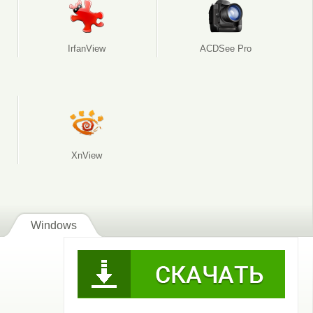
IrfanView
ACDSee Pro
XnView
Windows