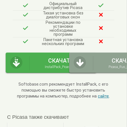
Официальный
дистрибутив Picasa
Тихая установка без
диалоговых окон
Рекомендации по
установке
необходимых
программ
Пакетная установка
нескольких программ
СКАЧАТЬ
СКАЧ
InstallPack_Picasa.exe
Picasa_Rus_
Softobase.com рекомендует InstallPack, с его
помощью вы сможете быстро установить
программы на компьютер, подробнее на
сайте
.
С Picasa также скачивают