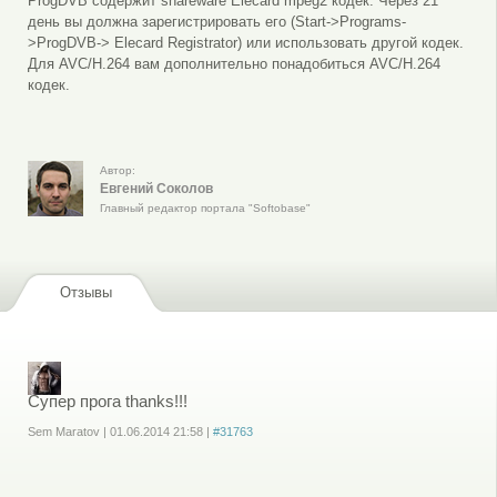
ProgDVB содержит shareware Elecard mpeg2 кодек. Через 21
день вы должна зарегистрировать его (Start->Programs-
>ProgDVB-> Elecard Registrator) или использовать другой кодек.
Для AVC/H.264 вам дополнительно понадобиться AVC/H.264
кодек.
Автор:
Евгений Соколов
Главный редактор портала "Softobase"
Отзывы
Супер прога thanks!!!
Sem Maratov
|
01.06.2014
21:58
|
#31763
Войдите
или
зарегистрируйтесь