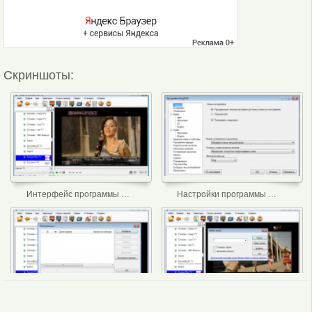
Скриншоты:
Интерфейс программы ProgDVB
Настройки программы ProgDVB
Планировщик ProgDVB
Поиск каналов ProgDVB