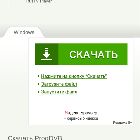
RusTV Player
Windows
Скачать ProgDVB