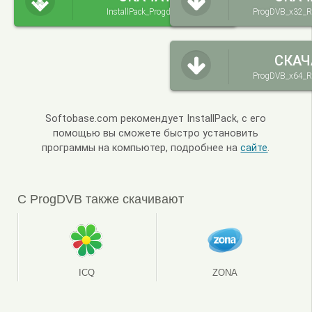
InstallPack_Progdvb.exe
ProgDVB_x32_R
СКАЧ
ProgDVB_x64_R
Softobase.com рекомендует InstallPack, с его
помощью вы сможете быстро установить
программы на компьютер, подробнее на
сайте
.
С ProgDVB также скачивают
ICQ
ZONA