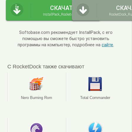
СКАЧАТЬ
СКАЧ
InstallPack_Rocketdock.exe
RocketDock_Ru
Softobase.com рекомендует InstallPack, с его
помощью вы сможете быстро установить
программы на компьютер, подробнее на
сайте
.
С RocketDock также скачивают
Nero Burning Rom
Total Commander