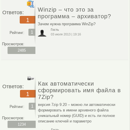
Winzip – что это за
Ответов:
программа – архиватор?
1
Зачем нужна программа WinZip?
Гость
1
Рейтинг:
03 июля 2013
|
19:16
Просмотров:
2485
Как автоматически
Ответов:
сформировать имя файла в
1
7Zip?
версия 7zip 9.20 – можно ли автоматически
1
Рейтинг:
формировать в имени архивного файла
уникальный номер (GUID) и есть ли полное
Просмотров:
описание ключей и параметро
1234
Гость