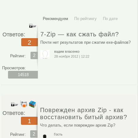
Рекомендуем
По рейтингу
По дате
7-Zip — как сжать файл?
Ответов:
2
Почти нет результатов при сжатии exe-файлов?
вадим власенко
2
Рейтинг:
28 ноября 2012
|
12:22
Просмотров:
14518
Поврежден архив Zip - как
Ответов:
восстановить битый архив?
1
Что делать, если поврежден архив Zip?
2
Рейтинг:
Гость