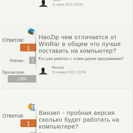
11 июля 2013
|
06:59
HaoZip чем отличается от
Ответов:
WinRar в общем что лучше
1
поставить на компьютер?
Кто уже работал с этими двумя программами?
1
Рейтинг:
Риська)
Просмотров:
25 января 2013
|
22:58
1205
Винзип - пробная версия
Ответов:
сколько будет работать на
1
компьютере?