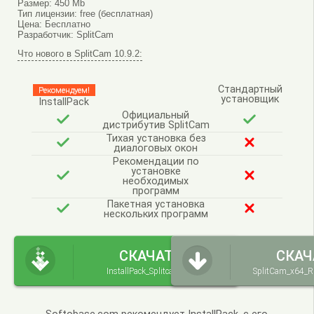
Размер:
450 Mb
Тип лицензии:
free (бесплатная)
Цена:
Бесплатно
Разработчик:
SplitCam
Что нового в SplitCam 10.9.2:
Стандартный
Рекомендуем!
установщик
InstallPack
Официальный
дистрибутив SplitCam
Тихая установка без
диалоговых окон
Рекомендации по
установке
необходимых
программ
Пакетная установка
нескольких программ
СКАЧАТЬ
СКАЧ
InstallPack_Splitcam.exe
SplitCam_x64_R