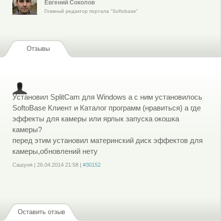
Евгений Соколов
Главный редактор портала "Softobase"
Отзывы
Установил SplitCam для Windows а с ним установилось
SoftoBase Клиент и Каталог программ (нравиться) а где
эффекты для камеры или ярлык запуска окошка
камеры?
перед этим установил материнский диск эффектов для
камеры,обновлений нету
Сашуня
|
26.04.2014
21:58
|
#30152
Войдите
или
зарегистрируйтесь
, чтобы отправлять комментарии
Оставить отзыв