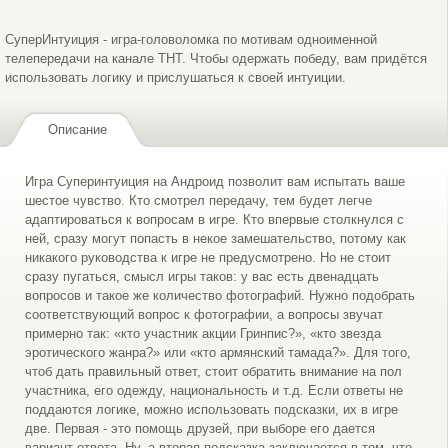
Угадывание
Угадывание 2
СуперИнтуиция - игра-головоломка по мотивам одноименной
телепередачи на канале ТНТ. Чтобы одержать победу, вам придётся
использовать логику и прислушаться к своей интуиции.
Описание
Игра Суперинтуиция на Андроид позволит вам испытать ваше
Выбор 2
шестое чувство. Кто смотрел передачу, тем будет легче
адаптироваться к вопросам в игре. Кто впервые столкнулся с
ней, сразу могут попасть в некое замешательство, потому как
никакого руководства к игре не предусмотрено. Но не стоит
сразу пугаться, смысл игры таков: у вас есть двенадцать
вопросов и такое же количество фотографий. Нужно подобрать
соответствующий вопрос к фотографии, а вопросы звучат
примерно так: «кто участник акции Гринпис?», «кто звезда
эротического жанра?» или «кто армянский тамада?». Для того,
чтоб дать правильный ответ, стоит обратить внимание на пол
участника, его одежду, национальность и т.д. Если ответы не
поддаются логике, можно использовать подсказки, их в игре
две. Первая - это помощь друзей, при выборе его дается
вариант ответа. Ну, а вторая подсказка заключается в том, что