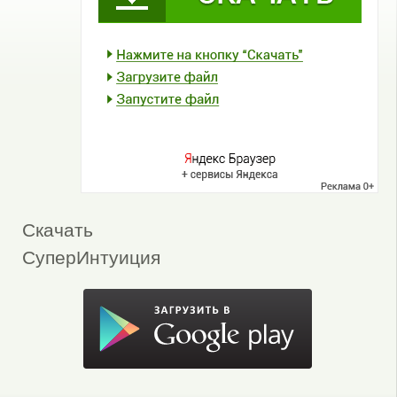
Скачать
СуперИнтуиция