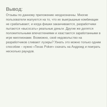
Вывод:
Отзывы по данному приложению неоднозначны. Многие
пользователи жалуются на то, что их выигрышные комбинации
не срабатывают, и когда фишки заканчиваются, разработчики
пытаются «высосать» реальные деньги. Другие же делятся
положительными впечатлениями и хвастаются заработанными в
игре миллионами. Возможно, своё недовольство на
разработчиков сливают лузеры? Узнать это можно только одним
способом – нужно «Texas Poker» скачать на Андроид и поиграть
несколько раундов.