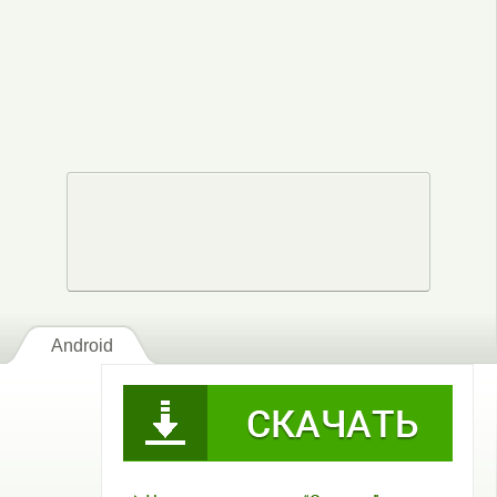
Android