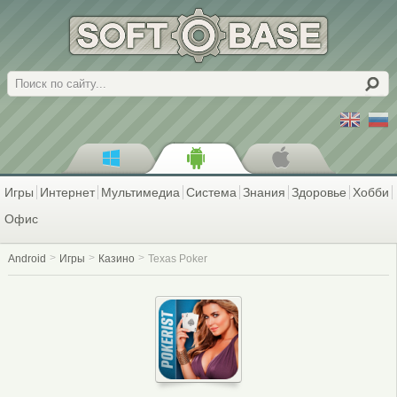
Поиск
Игры
Интернет
Мультимедиа
Система
Знания
Здоровье
Хобби
Офис
Android
Игры
Казино
Texas Poker