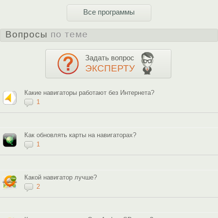
Все программы
Вопросы
по теме
Задать вопрос
ЭКСПЕРТУ
Какие навигаторы работают без Интернета?
1
Как обновлять карты на навигаторах?
1
Какой навигатор лучше?
2