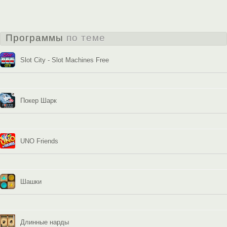
Программы
по теме
Slot City - Slot Machines Free
Покер Шарк
UNO Friends
Шашки
Длинные нарды