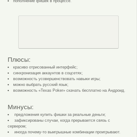
пополнение фишек в процессе.
Плюсы:
красиво отрисованный интерфейс;
синхронизация аккаунтов в соцсетях;
возможность усовершенствовать навыки игры;
можно выбрать русский язык;
возможность «Texas Poker» скачать бесплатно на Андроид.
Минусы:
предложения купить фишки за реальные деньги;
зафиксированы случаи, когда прерывается связь с
сервером;
иногда почему-то выигрышные комбинации проигрывают.