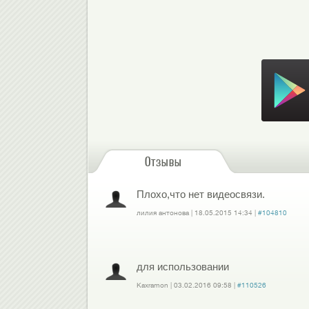
Скачать в Google Play
Отзывы
Плохо,что нет видеосвязи.
лилия антонова
|
18.05.2015
14:34
|
#104810
Войдите
или
зарегистрируйтесь
, чтобы отправлять комментарии
для использовании
Kaxramon
|
03.02.2016
09:58
|
#110526
Войдите
или