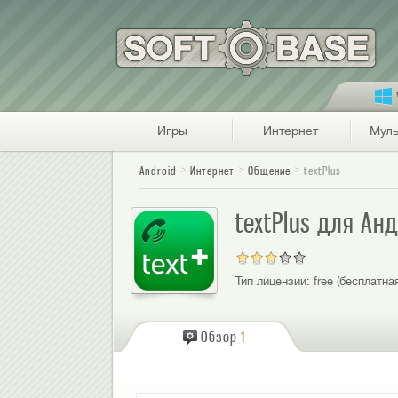
Игры
Интернет
Муль
Android
Интернет
Общение
textPlus
textPlus для Ан
Тип лицензии:
free (бесплатна
Обзор
1