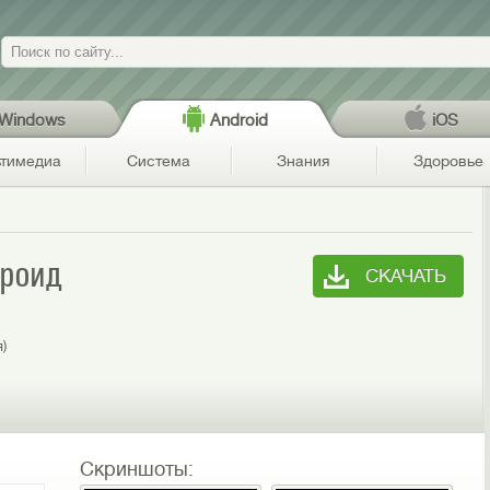
Поиск
Windows
Android
iOS
тимедиа
Система
Знания
Здоровье
дроид
СКАЧАТЬ
я)
Скриншоты: