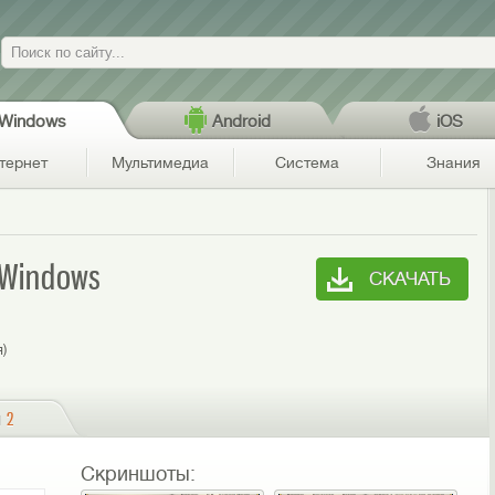
Поиск
Windows
Android
iOS
тернет
Мультимедиа
Система
Знания
 Windows
СКАЧАТЬ
я)
и
2
Скриншоты: