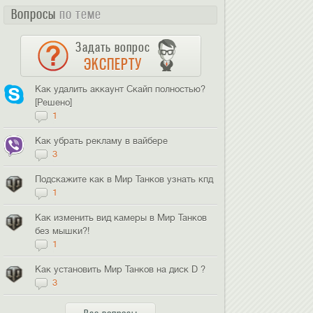
Вопросы
по теме
Задать вопрос
ЭКСПЕРТУ
Как удалить аккаунт Скайп полностью?
[Решено]
1
Как убрать рекламу в вайбере
3
Подскажите как в Мир Танков узнать кпд
1
Как изменить вид камеры в Мир Танков
без мышки?!
1
Как установить Мир Танков на диск D ?
3