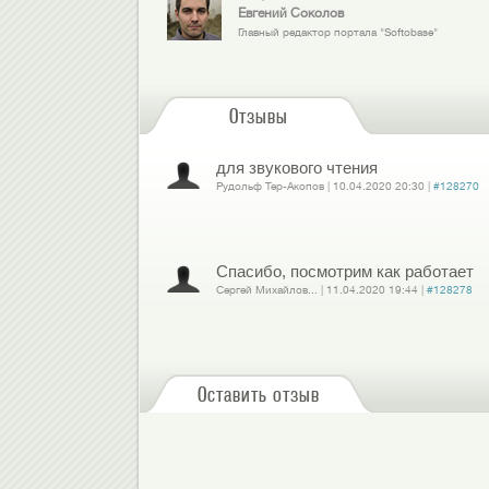
Евгений Соколов
Главный редактор портала "Softobase"
Отзывы
для звукового чтения
Рудольф Тер-Акопов
|
10.04.2020
20:30
|
#128270
Войдите
или
зарегистрируйтесь
, чтобы отправлять комментарии
Спасибо, посмотрим как работает
Сергей Михайлов...
|
11.04.2020
19:44
|
#128278
Войдите
или
зарегистрируйтесь
, чтобы отправлять комментарии
Оставить отзыв