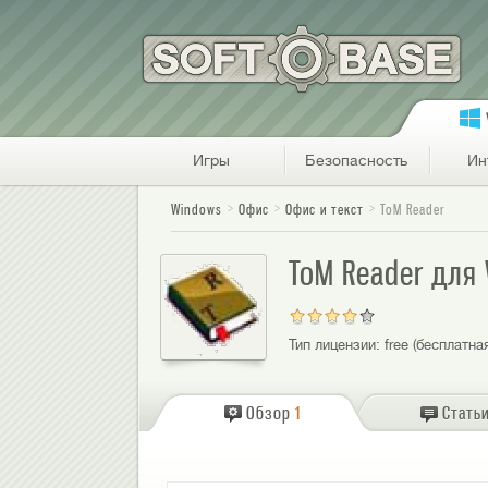
Игры
Безопасность
Ин
Windows
Офис
Офис и текст
ToM Reader
ToM Reader для
Тип лицензии:
free (бесплатна
Обзор
1
Стать