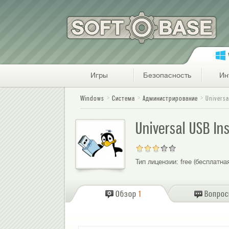
Игры
Безопасность
Ин
Windows
Система
Администрирование
Universa
Universal USB In
Тип лицензии:
free (бесплатна
Обзор
1
Вопро