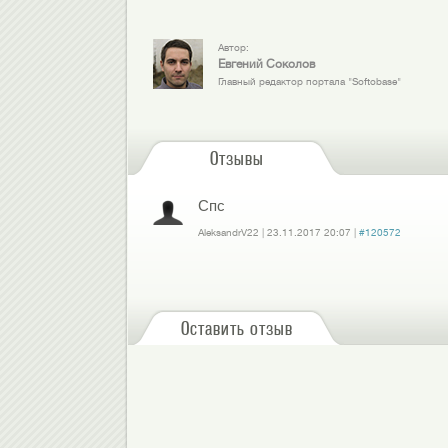
Автор:
Евгений Соколов
Главный редактор портала "Softobase"
Отзывы
Спс
AleksandrV22
|
23.11.2017
20:07
|
#120572
Войдите
или
зарегистрируйтесь
, чтобы отправлять комментарии
Оставить отзыв