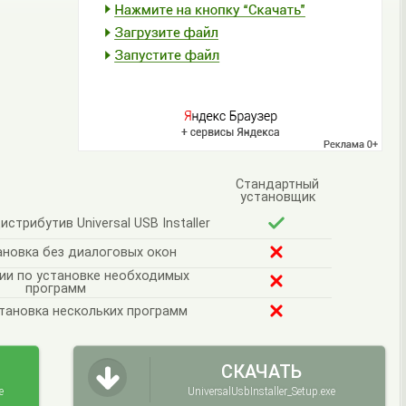
Стандартный
установщик
трибутив Universal USB Installer
ановка без диалоговых окон
ии по установке необходимых
программ
тановка нескольких программ
СКАЧАТЬ
e
UniversalUsbInstaller_Setup.exe