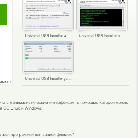
Universal USB Installer интерфес программы
Universal USB Installer создание образа
Universal USB Installer установка Vista, Windows7, 8
утилита с минималистическим интерфейсом, с помощью которой можно
я ОС Linux и Windows.
зоваться программой для записи флешек?