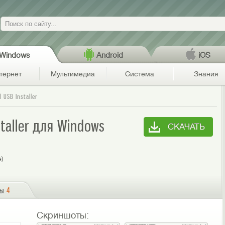
Поиск
Windows
Android
iOS
тернет
Мультимедиа
Система
Знания
l USB Installer
staller для Windows
СКАЧАТЬ
я)
сы
4
Скриншоты: