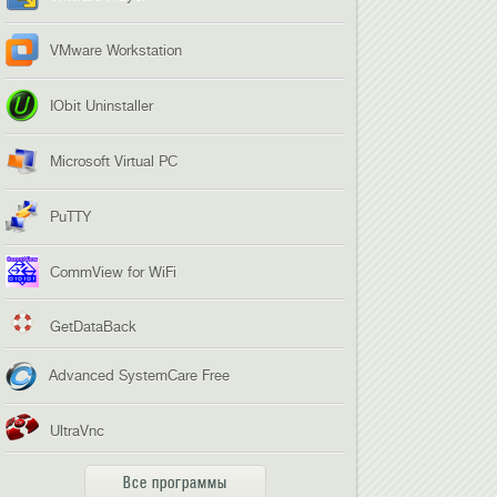
VMware Workstation
IObit Uninstaller
Microsoft Virtual PC
PuTTY
CommView for WiFi
GetDataBack
Advanced SystemCare Free
UltraVnc
Все программы