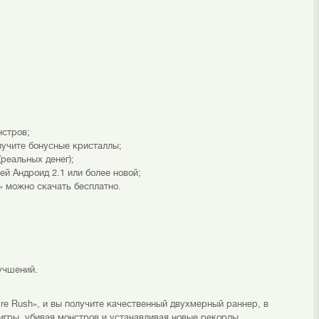
нстров;
лучите бонусные кристаллы;
реальных денег);
ей Андроид 2.1 или более новой;
» можно скачать бесплатно.
учшений.
re Rush», и вы получите качественный двухмерный раннер, в
игры, убивая монстров и устанавливая новые рекорды.