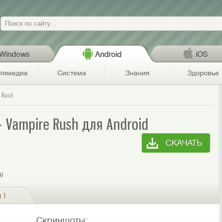
Поиск
Windows
Android
iOS
тимедиа
Система
Знания
Здоровье
 Rush
 Vampire Rush для Android
СКАЧАТЬ
я)
и
1
Скриншоты: