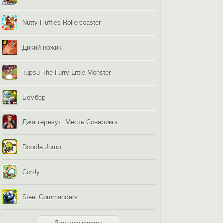
Nutty Fluffies Rollercoaster
Дикий ножик
Tupsu-The Furry Little Monster
Бомбер
Джаггернаут: Месть Соверинга
Doodle Jump
Cordy
Steel Commanders