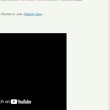
 Runner 2» или «
Gravity Guy
».