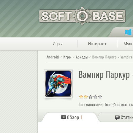
Игры
Интернет
Муль
Android
Игры
Аркады
Вампир Паркур - Vampire
Вампир Паркур -
Тип лицензии:
free (бесплатна
Обзор
1
Стать