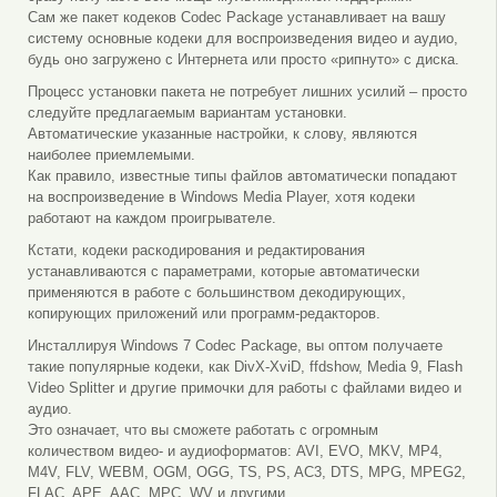
Сам же пакет кодеков Codec Package устанавливает на вашу
систему основные кодеки для воспроизведения видео и аудио,
будь оно загружено с Интернета или просто «рипнуто» с диска.
Процесс установки пакета не потребует лишних усилий – просто
следуйте предлагаемым вариантам установки.
Автоматические указанные настройки, к слову, являются
наиболее приемлемыми.
Как правило, известные типы файлов автоматически попадают
на воспроизведение в Windows Media Player, хотя кодеки
работают на каждом проигрывателе.
Кстати, кодеки раскодирования и редактирования
устанавливаются с параметрами, которые автоматически
применяются в работе с большинством декодирующих,
копирующих приложений или программ-редакторов.
Инсталлируя Windows 7 Codec Package, вы оптом получаете
такие популярные кодеки, как DivX-XviD, ffdshow, Media 9, Flash
Video Splitter и другие примочки для работы с файлами видео и
аудио.
Это означает, что вы сможете работать с огромным
количеством видео- и аудиоформатов: AVI, EVO, MKV, MP4,
M4V, FLV, WEBM, OGM, OGG, TS, PS, AC3, DTS, MPG, MPEG2,
FLAC, APE, AAC, MPC, WV и другими.