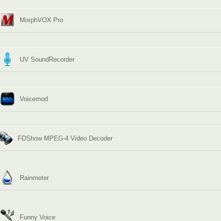
MorphVOX Pro
UV SoundRecorder
Voicemod
FDShow MPEG-4 Video Decoder
Rainmeter
Funny Voice