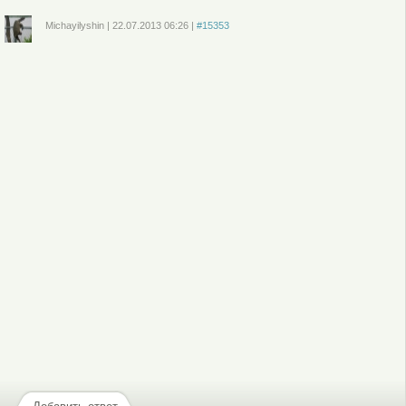
Michayilyshin
|
22.07.2013
06:26
|
#15353
Войдите
или
зарегистрируйтесь
, чтобы отправлять комментарии