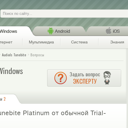
Поиск
Windows
Android
iOS
тернет
Мультимедиа
Система
Знания
Audials Tunebite
Вопросы
 Windows
Задать вопрос
ЭКСПЕРТУ
сы
2
nebite Platinum от обычной Trial-