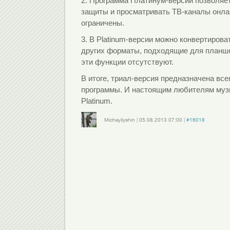
2. Программа Платинум-версии позволяе
защиты и просматривать ТВ-каналы онла
ограничены.
3. В Platinum-версии можно конвертиров
других форматы, подходящие для планшет
эти функции отсутствуют.
В итоге, триал-версия предназначена вс
программы. И настоящим любителям музык
Platinum.
Michayilyshin
|
05.08.2013
07:00
|
#16018
Войдите
или
зарегистрируйтесь
, чтобы отправлять комментарии