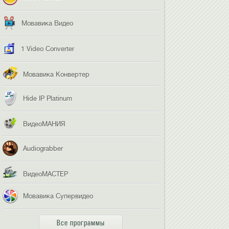
Мовавика Видео
1 Video Converter
Мовавика Конвертер
Hide IP Platinum
ВидеоМАНИЯ
Audiograbber
ВидеоМАСТЕР
Мовавика Супервидео
Все программы