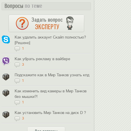
Вопросы
по теме
Задать вопрос
ЭКСПЕРТУ
Как удалить аккаунт Скайп полностью?
[Решено]
1
Как убрать рекламу в вайбере
3
Подскажите как в Мир Танков узнать кпд
1
Как изменить вид камеры в Мир Танков
без мышки?!
1
Как установить Мир Танков на диск D ?
3