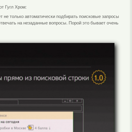
от Гугл Хром:
ет не только автоматически подбирать поисковые запросы
 отвечать на незаданные вопросы. Порой это бывает очень