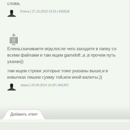
слова.
Елена
|
27.10.2013
14:43
|
#20518
Войдите
или
зарегистрируйтесь
, чтобы отправлять комментарии
0
Елена,скачиваете игру,после чего заходите в папку со
всеми файлами и там ищем gameloft ,а ,в прочем путь
указан))
там ищем строки ,которые тоже указаны выше,и в
ковычках пишем сумму той,или иной валюты.))
лерка
|
23.08.2014
10:30
|
#41357
Войдите
или
зарегистрируйтесь
, чтобы отправлять комментарии
Добавить ответ