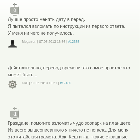
0
Лучше просто менять дату в перед.
Я пытался взломать по инструкции из первого ответа.
У меня ни чего не получилось.
Megatron
|
07.05.2013
16:56
|
#12355
Войдите
или
зарегистрируйтесь
, чтобы отправлять комментарии
Действительно, перевод времени это самое простое что
может быть...
nikE
|
10.05.2013
13:51
|
#12430
Войдите
или
зарегистрируйтесь
, чтобы отправлять комментарии
-1
Граждане, помогите взломать чудо зоопарк на планшете.
Из всего вышеописанного я ничего не поняла. Для меня
это китайская грамота. Арк, Кеш и т.д. -какие страшные