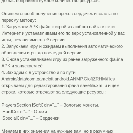
до вас поправили нужное количество ресурсов.
Опишем способ получения орехов сердечек и золота по
первому методу:
1.
Загружаем APK файл с игрой из любого сайта в сети
Интернет и устанавливаем его по верх установленной у вас
игры, независимо от её версии.
2.
Запускаем игру и ожидаем выполнения автоматического
обновления игры до последней версии.
3.
Снова устанавливаем игру из ранее загруженного файла
APK и запускаем её.
4.
Заходим с в устройство и по пути
Android/data/com.gameloft.android.ANMP.GloftZRHM/files
открываем для редактирования файл savefile.xml и ищем
строки, которые отвечают за следующие ресурсы:
PlayersSection iSoftCoin="..."
– Золотые монеты.
iHardCoin="..."
- Орехи
iSpecialCoin="..."
– Сердечки
Меняем в них значения на нужные вам, но в разумных