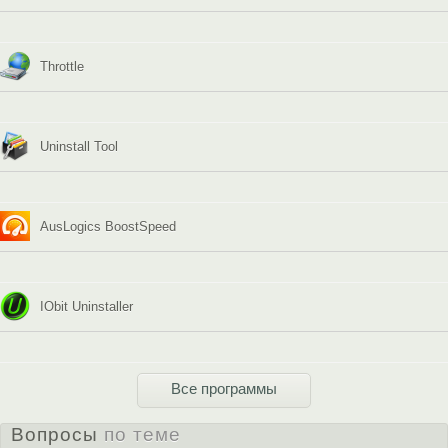
Throttle
Uninstall Tool
AusLogics BoostSpeed
IObit Uninstaller
Все программы
Вопросы
по теме