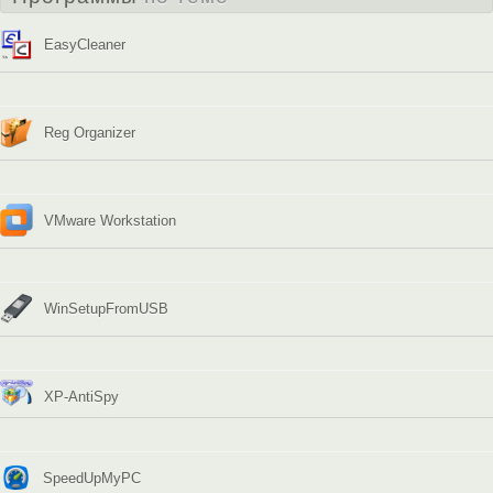
EasyCleaner
Reg Organizer
VMware Workstation
WinSetupFromUSB
XP-AntiSpy
SpeedUpMyPC