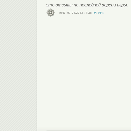
это отзывы по последней версии игры.
nikE
|
07.04.2013
17:26
|
#11641
Войдите
или
зарегистрируйтесь
, чтобы отправлять комментарии