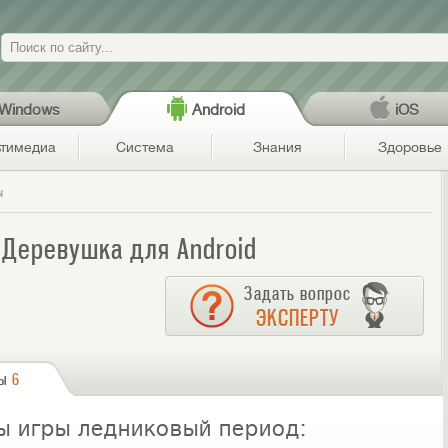
Поиск
Windows
Android
iOS
тимедиа
Система
Знания
Здоровье
ы
 Деревушка для Android
Задать вопрос
ЭКСПЕРТУ
сы
6
ы игры ледниковый период: