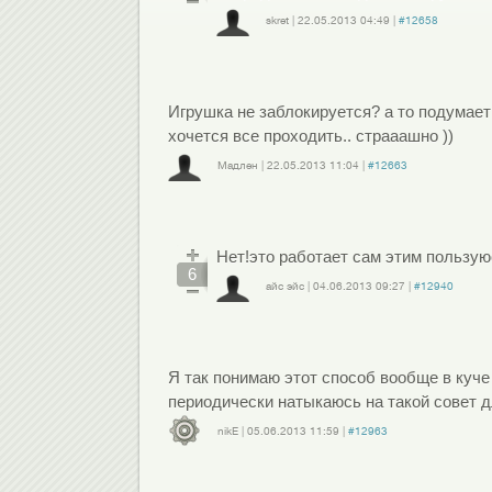
skret
|
22.05.2013
04:49
|
#12658
Войдите
или
зарегистрируйтесь
, чтобы отправлять комментарии
Игрушка не заблокируется? а то подумает 
хочется все проходить.. страаашно ))
Мадлен
|
22.05.2013
11:04
|
#12663
Войдите
или
зарегистрируйтесь
, чтобы отправлять комментарии
Нет!это работает сам этим пользую
6
айс эйс
|
04.06.2013
09:27
|
#12940
Войдите
или
зарегистрируйтесь
, чтобы отправлять комментарии
Я так понимаю этот способ вообще в куче 
периодически натыкаюсь на такой совет 
nikE
|
05.06.2013
11:59
|
#12963
Войдите
или
зарегистрируйтесь