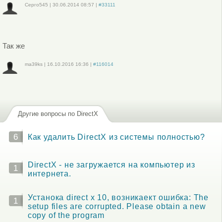
Серго545
|
30.06.2014
08:57
|
#33111
Войдите
или
зарегистрируйтесь
, чтобы отправлять комментарии
Так же
ma39ks
|
16.10.2016
16:36
|
#116014
Войдите
или
зарегистрируйтесь
, чтобы отправлять комментарии
Другие вопросы по DirectX
6
Как удалить DirectX из системы полностью?
DirectX - не загружается на компьютер из
1
интернета.
Устанока direct x 10, возникаект ошибка: The
1
setup files are corrupted. Please obtain a new
copy of the program