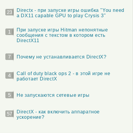
Directx - при запуске игры ошибка "You need
23
a DX11 capable GPU to play Crysis 3"
При запуске игры Hitman непонятные
1
сообщения с текстом в котором есть
DirectX11
7
Почему не устанавливается DirectX?
Call of duty black ops 2 - в этой игре не
4
работает DirectX
5
Не запускаются сетевые игры
DirectX - как включить аппаратное
57
ускорение?